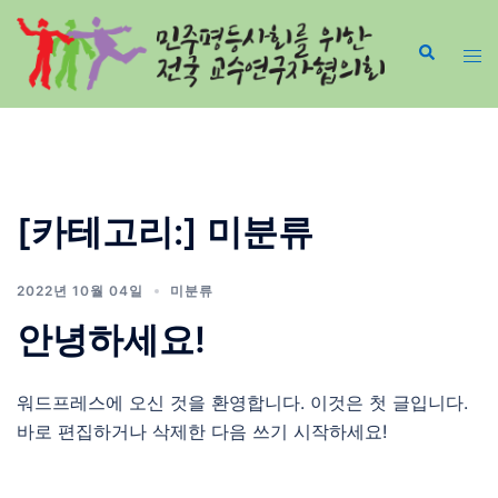
Skip
to
content
[카테고리:]
미분류
2022년 10월 04일
미분류
안녕하세요!
워드프레스에 오신 것을 환영합니다. 이것은 첫 글입니다.
바로 편집하거나 삭제한 다음 쓰기 시작하세요!