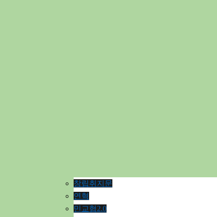
창립취지문
연혁
민교협2.0