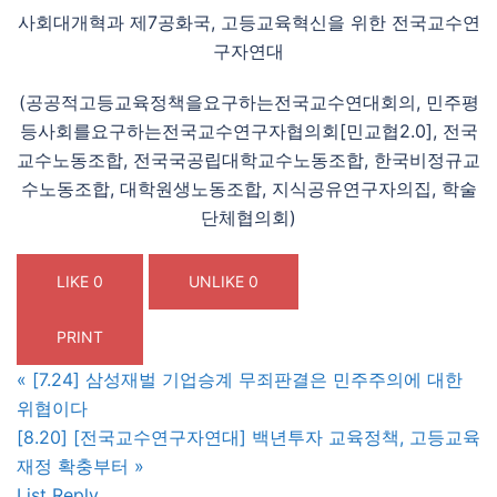
사회대개혁과 제7공화국, 고등교육혁신을 위한 전국교수연
구자연대
(공공적고등교육정책을요구하는전국교수연대회의, 민주평
등사회를요구하는전국교수연구자협의회[민교협2.0], 전국
교수노동조합, 전국국공립대학교수노동조합, 한국비정규교
수노동조합, 대학원생노동조합, 지식공유연구자의집, 학술
단체협의회)
LIKE
0
UNLIKE
0
PRINT
«
[7.24] 삼성재벌 기업승계 무죄판결은 민주주의에 대한
위협이다
[8.20] [전국교수연구자연대] 백년투자 교육정책, 고등교육
재정 확충부터
»
List
Reply