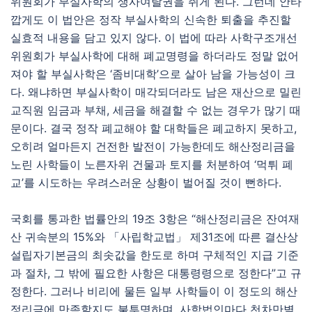
위원회가 부실사학의 생사여탈권을 쥐게 된다. 그런데 안타
깝게도 이 법안은 정작 부실사학의 신속한 퇴출을 추진할
실효적 내용을 담고 있지 않다. 이 법에 따라 사학구조개선
위원회가 부실사학에 대해 폐교명령을 하더라도 정말 없어
져야 할 부실사학은 ‘좀비대학’으로 살아 남을 가능성이 크
다. 왜냐하면 부실사학이 매각되더라도 남은 재산으로 밀린
교직원 임금과 부채, 세금을 해결할 수 없는 경우가 많기 때
문이다. 결국 정작 폐교해야 할 대학들은 폐교하지 못하고,
오히려 얼마든지 건전한 발전이 가능한데도 해산정리금을
노린 사학들이 노른자위 건물과 토지를 처분하여 ‘먹튀 폐
교’를 시도하는 우려스러운 상황이 벌어질 것이 뻔하다.
국회를 통과한 법률안의 19조 3항은 “해산정리금은 잔여재
산 귀속분의 15%와 「사립학교법」 제31조에 따른 결산상
설립자기본금의 최솟값을 한도로 하며 구체적인 지급 기준
과 절차, 그 밖에 필요한 사항은 대통령령으로 정한다”고 규
정한다. 그러나 비리에 물든 일부 사학들이 이 정도의 해산
정리금에 만족할지도 불투명하며, 사학법인마다 천차만별