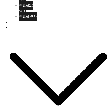
연혁
민교협2.0
임원
민교협 규약
행사안내
활동소식