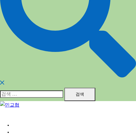
검
색:
홈
민교협소개