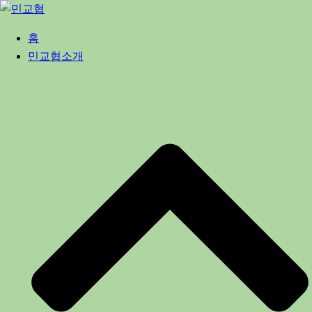
Skip
to
홈
content
민교협소개