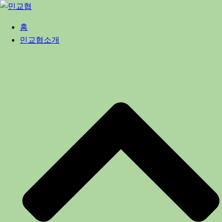
Skip
to
홈
content
민교협소개