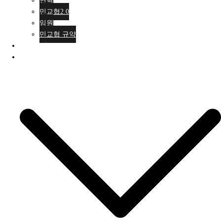
연혁
민교협2.0
임원
민교협 규약
행사안내
활동소식