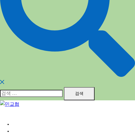
검
색:
홈
민교협소개