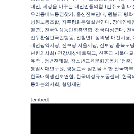
대전, 세상을 바꾸는 대전민중의힘 (민주노총 대
우리동네노동권찾기, 울산진보연대, 원불교 평화
병원노동조합, 자주평화통일실천연대, 장애인배움
철연), 전국여성농민회총연합, 전국여성연대, 
전두환심판국민행동, 전철연), 정의당 대전시당,
대전광역시당, 진보당 서울시당, 진보당 충북도당
년한의사회) 건강세상네트워크, 천주교 서울대교
유족 , 청년전태일, 청소년교육문화공동체 ‘청춘’
통일시대연구원, 평등교육 실현을 위한 전국학
한국대학생진보연합, 한국비정규노동센터, 한국의
동하는의사회, 형명재단
[embed]