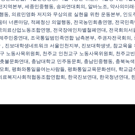
전지역본부, 세종민중행동, 송파연대회의, 알바노조, 약사의미래
행동, 의료민영화 저지와 무상의료 실현을 위한 운동본부, 인
터 너른마당, 적폐청산 의열행동, 전국농민회총연맹, 전국민
전국의료산업노동조합연맹, 전국장애인차별철폐연대, 전국회의서울
 제주민중연대, 조국통일범민족연합 남측본부, 주권자전국회의, 
 , 진보대학생네트워크 서울인천지부, 진보대학생넷, 참교육을
구 노동사목위원회, 천주교 인천교구 노동사목위원회, 천주교빈
, 촛불문화연대, 충남대학교 민주동문회, 충남민중행동, 충북녹색
부모회, 평화와통일을여는사람들, 평화통일교육문화센터, 학교
료복지사회적협동조합연합회, 한국진보연대, 한국청년연대, 한