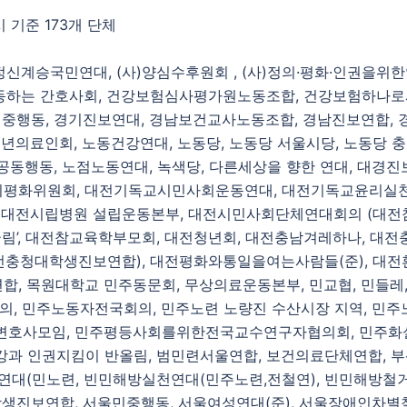
시 기준 173개 단체
신계승국민연대, (사)양심수후원회 , (사)정의·평화·인권을위
행동하는 간호사회, 건강보험심사평가원노동조합, 건강보험하나로
민중행동, 경기진보연대, 경남보건교사노동조합, 경남진보연합, 
년의료인회, 노동건강연대, 노동당, 노동당 서울시당, 노동당 
공동행동, 노점노동연대, 녹색당, 다른세상을 향한 연대, 대경진
평화위원회, 대전기독교시민사회운동연대, 대전기독교윤리실천
 대전시립병원 설립운동본부, 대전시민사회단체연대회의 (대전
’, 대전참교육학부모회, 대전청년회, 대전충남겨레하나, 대전
전충청대학생진보연합), 대전평화와통일을여는사람들(준), 대전환
, 목원대학교 민주동문회, 무상의료운동본부, 민교협, 민들레
, 민주노동자전국회의, 민주노련 노량진 수산시장 지역, 민
변호사모임, 민주평등사회를위한전국교수연구자협의회, 민주화
과 인권지킴이 반올림, 범민련서울연합, 보건의료단체연합, 부
대(민노련, 빈민해방실천연대(민주노련,전철연), 빈민해방철거민
생진보연합, 서울민중행동, 서울여성연대(준), 서울장애인차별