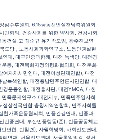
한양심수후원회, 6.15공동선언실천남측위원회
시민회의, 건강사회를 위한 약사회, 건강사회
경동건설 고 정순규 유가족모임, 광주진보연
충북도당 , 노동사회과학연구소, 노동인권실현
보연대, 대구민중과함께, 대전 녹색당, 대전경
운동, 대전목회자정의평화협의회, 대전문화
참여자치시민연대, 대전여성단체연합), 대전
충남녹색연합, 대전충남민주언론시민연합, 대
경운동연합, 대전흥사단, 대전YMCA, 대한
, 민족문제연구소 대전지부, 민족민주열사희
주노점상전국연합 충청지역연합회, 민주사회를
실천가족운동협의회, 민중건강연대, 민중과
산민중연대, 부산민중행동(준), 빈들공동체교
연합, 빈철련), 사월혁명회, 사회진보연대,
철폐연대, 서울진보연대, 서울통일의길, 성서