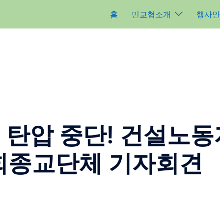
홈
민교협소개
행사안
노조 탄압 중단! 건설노
회종교단체 기자회견