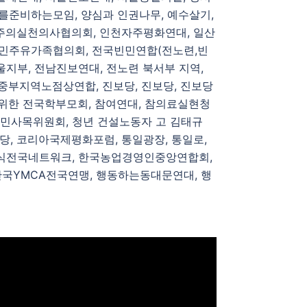
를준비하는모임, 양심과 인권나무, 예수살기,
도주의실천의사협의회, 인천자주평화연대, 일산
족민주유가족협의회, 전국빈민연합(전노련,빈
지부, 전남진보연대, 전노련 북서부 지역,
중부지역노점상연합, 진보당, 진보당, 진보당
 위한 전국학부모회, 참여연대, 참의료실현청
민사목위원회, 청년 건설노동자 고 김태규
당, 코리아국제평화포럼, 통일광장, 통일로,
급식전국네트워크, 한국농업경영인중앙연합회,
국YMCA전국연맹, 행동하는동대문연대, 행