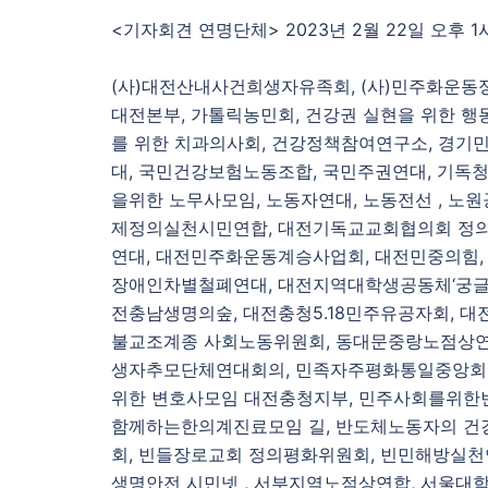
<기자회견 연명단체> 2023년 2월 22일 오후 1
(사)대전산내사건희생자유족회, (사)민주화운동정
대전본부, 가톨릭농민회, 건강권 실현을 위한 
를 위한 치과의사회, 건강정책참여연구소, 경기
대, 국민건강보험노동조합, 국민주권연대, 기독청
을위한 노무사모임, 노동자연대, 노동전선 , 노원
제정의실천시민연합, 대전기독교교회협의회 정의
연대, 대전민주화운동계승사업회, 대전민중의힘,
장애인차별철폐연대, 대전지역대학생공동체‘궁글림
전충남생명의숲, 대전충청5.18민주유공자회, 대
불교조계종 사회노동위원회, 동대문중랑노점상연합
생자추모단체연대회의, 민족자주평화통일중앙회의
위한 변호사모임 대전충청지부, 민주사회를위한
함께하는한의계진료모임 길, 반도체노동자의 건강
회, 빈들장로교회 정의평화위원회, 빈민해방실천연
생명안전 시민넷 , 서부지역노점상연합, 서울대학