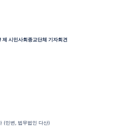
!
제 시민사회종교단체 기자회견
 (민변, 법무법인 다산)