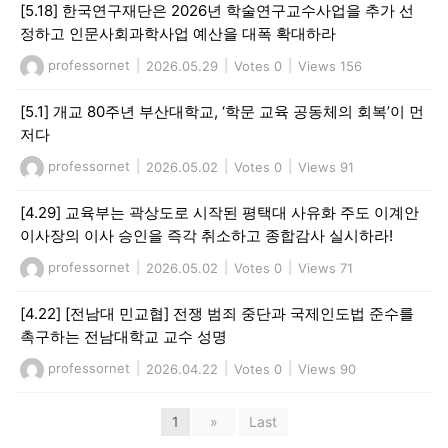
[5.18] 한국연구재단은 2026년 학술연구교수사업을 추가 선
정하고 인문사회과학사업 예산을 대폭 확대하라
professornet
|
2026.05.29
|
Votes 0
|
Views 156
[5.1] 개교 80주년 부산대학교, ‘학문 교육 공동체의 회복’이 먼
저다
professornet
|
2026.05.02
|
Votes 0
|
Views 91
[4.29] 교육부는 곽상도로 시작된 평택대 사유화 주도 이계안
이사장의 이사 승인을 즉각 취소하고 종합감사 실시하라!
professornet
|
2026.05.02
|
Votes 0
|
Views 71
[4.22] [전남대 민교협] 전쟁 범죄 중단과 국제인도법 준수를
촉구하는 전남대학교 교수 성명
professornet
|
2026.04.22
|
Votes 0
|
Views 90
1
»
Last