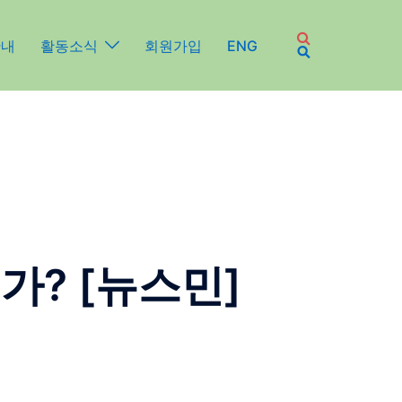
안내
활동소식
회원가입
ENG
가? [뉴스민]