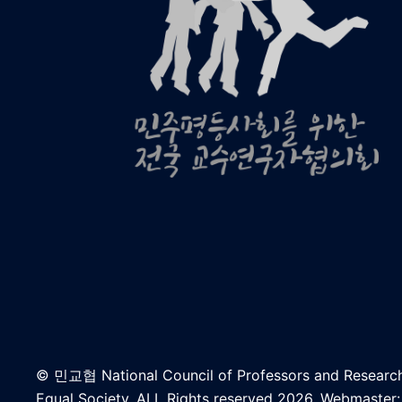
© 민교협 National Council of Professors and Research
Equal Society. ALL Rights reserved 2026. Webmaster: