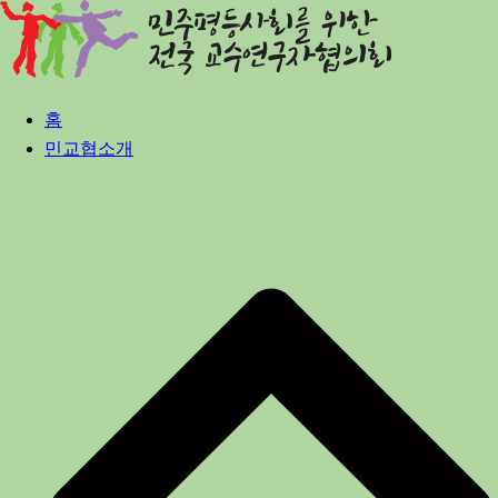
Skip
to
content
홈
민교협소개