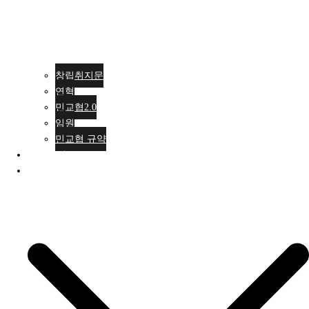
창립취지문
연혁
민교협2.0
임원
민교협 규약
행사안내
활동소식