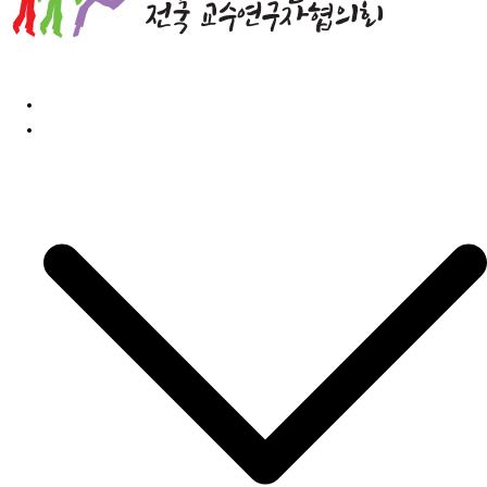
홈
민교협소개