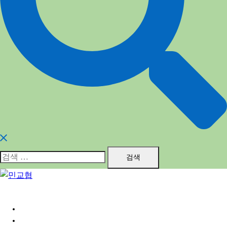
검
색:
홈
민교협소개