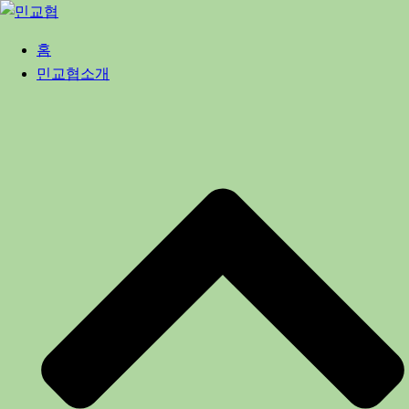
Skip
to
홈
content
민교협소개