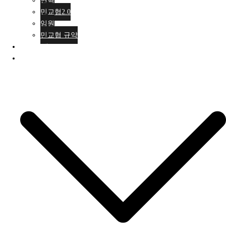
연혁
민교협2.0
임원
민교협 규약
행사안내
활동소식