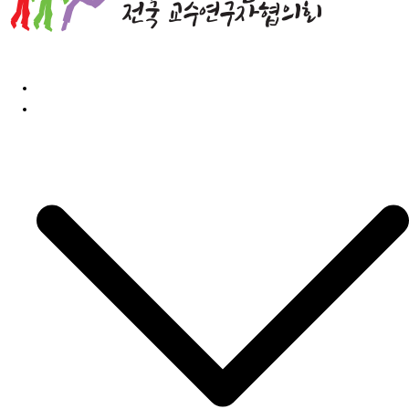
홈
민교협소개