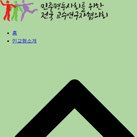
Skip
to
content
홈
민교협소개