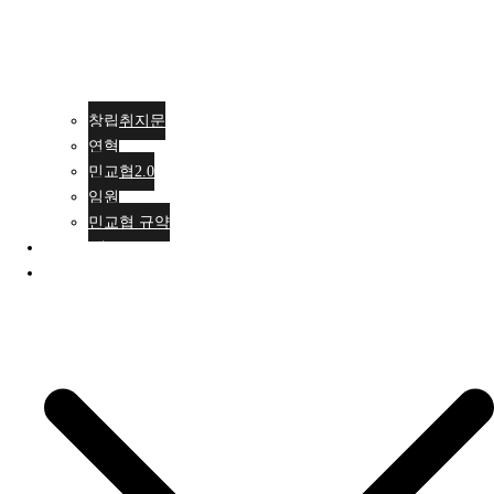
창립취지문
연혁
민교협2.0
임원
민교협 규약
행사안내
활동소식