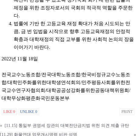
제정을 위한 조정자로서의 국회의 적극적 역할을 주문한
다.
법률에 기반 한 고등교육 재정 확대가 처음 시도되는 만
큼, 금 번 입법을 시작으로 향후 고등교육재정의 안정적
확충과 대학재정의 직접 교부를 위한 사회적 논의의 장을
이어가기 바란다.
2022년 11월 18일
전국교수노동조합/전국대학노동조합/한국비정규교수노동조
합/대학민주화를위한대학생연석회의/민주평등사회를위한전
국교수연구자협의회/대학공공성강화를위한공동대책위원회/
대학무상화평준화국민운동본부
LIKE
0
UNLIKE
0
PRINT
«
[11.15] 통일부 권영세 장관의 대북전단금지법 위헌 의견 제출 규탄
[11.29] 화물연대 업무개시명령 비판 성명
»