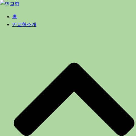
Skip
to
홈
content
민교협소개