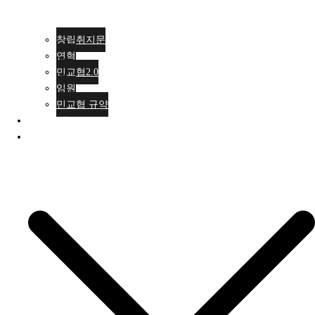
창립취지문
연혁
민교협2.0
임원
민교협 규약
행사안내
활동소식