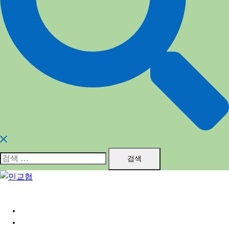
검
색:
홈
민교협소개