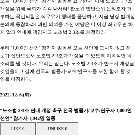
오늘 ‘1,000인 선언’ 참가자 일동은 요구한다. 이제 노조법 2·3조
개정을 위해 국회가 즉각 나서라! 환노위 법안소위 논의조차 거
부하는 국민의힘은 직무유기 행태를 중단하고, 지금 당장 법개정
논의에 동참하라! 과반 의석을 가진 야당은 더 이상 좌고우면 하
지 말고 연내에 책임지고 노조법 2·3조를 개정하라!
우리 ‘1,000인 선언’ 참가자 일동은 오늘 선언에 그치지 않고 전
문가 집단으로서 노조법 2·3조가 개정될 수 있도록 지속적인 목
소리를 낼 것이다. 우리는 믿는다. 노조법 2·3조가 반드시 개정될
것임을!! 그 길에 전국의 법률가/교수/연구자들 또한 함께 할 것
임을 다짐한다.
2022. 12. 6.(
화
)
“
노조법
2·3
조 연내 개정 촉구
전국 법률가
/
교수
/
연구자
1,000
인
선언
”
참가자
1,042
명 일동
LIKE
0
UNLIKE
0