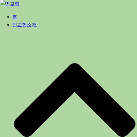
Skip
to
홈
content
민교협소개