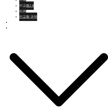
연혁
민교협2.0
임원
민교협 규약
행사안내
활동소식