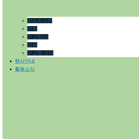
창립취지문
연혁
민교협2.0
임원
민교협 규약
행사안내
활동소식