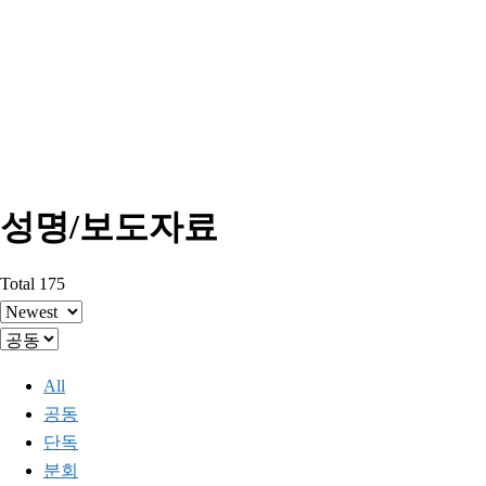
성명/보도자료
Total 175
All
공동
단독
분회