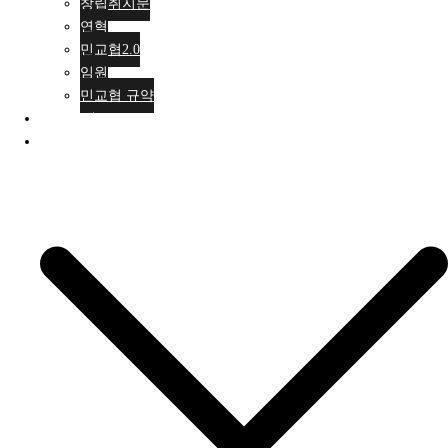
창립취지문
연혁
민교협2.0
임원
민교협 규약
행사안내
활동소식