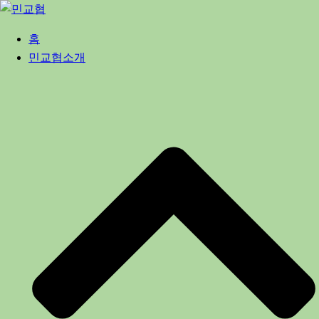
Skip
to
홈
content
민교협소개