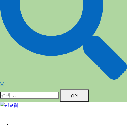
검
색:
홈