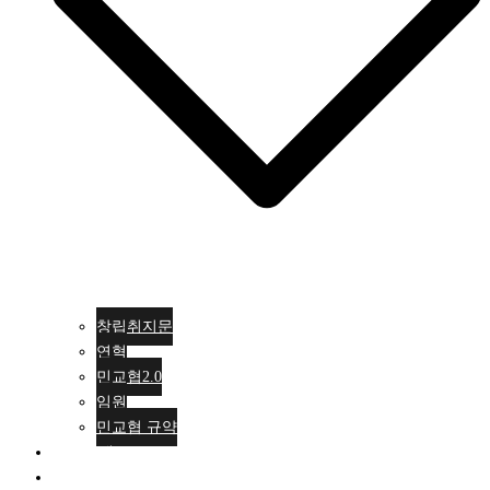
창립취지문
연혁
민교협2.0
임원
민교협 규약
행사안내
활동소식