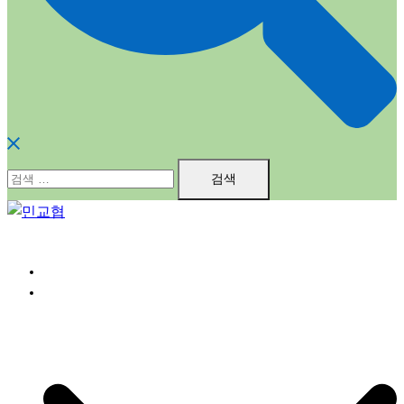
검
색:
홈
민교협소개