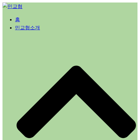
Skip
to
홈
content
민교협소개