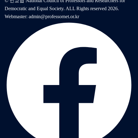
© 민교협 National Council of Professors and Researchers for
Democratic and Equal Society. ALL Rights reserved 2026.
Webmaster: admin@professornet.or.kr