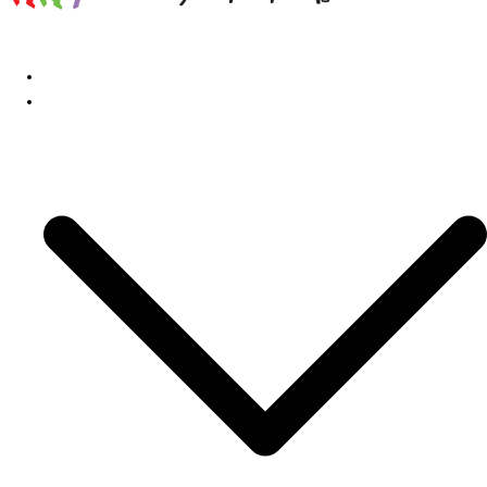
홈
민교협소개