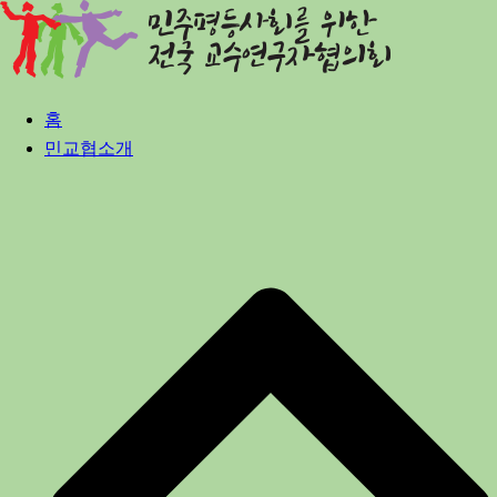
Skip
to
content
홈
민교협소개