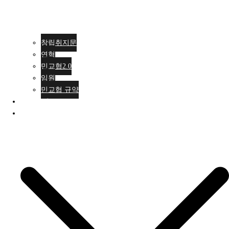
창립취지문
연혁
민교협2.0
임원
민교협 규약
행사안내
활동소식