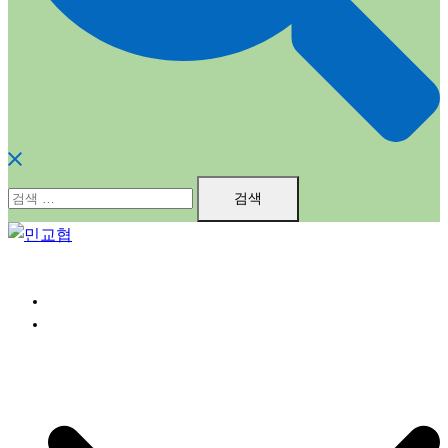
검
색:
홈
민교협소개