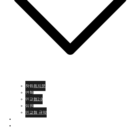
창립취지문
연혁
민교협2.0
임원
민교협 규약
행사안내
활동소식