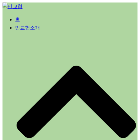
Skip
to
홈
content
민교협소개